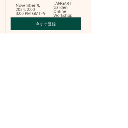
LANGART 
November 9, 
Garden 
2024, 2:00 – 
Online 
3:00 PM GMT+9
Workshop
今すぐ登録
2024年11月9日と24日（アジア/東京タ
イムゾーン）に開催されるこの無料ワ
ークショップにご参加ください。定員
が限られているため、早めにチケット
を確保してください！1回の予約につき
2枚までのチケットが取れるので、お子
さんと一緒にクラフトを楽しむ絶好の
チャンスです。
楽しもう！
クラフトは、美しい作品を作るだけで
なく、心を豊かにし、家族の絆を強め