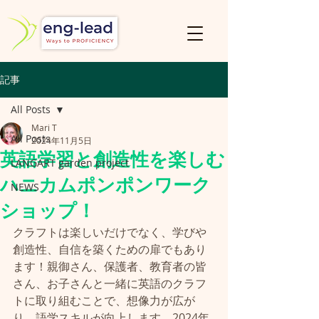
記事
All Posts
Mari T
All Posts
2024年11月5日
英語学習と創造性を楽しむ
LANGART garden project
ハニカムポンポンワーク
NEWS
ショップ！
クラフトは楽しいだけでなく、学びや
創造性、自信を築くための扉でもあり
ます！親御さん、保護者、教育者の皆
さん、お子さんと一緒に英語のクラフ
トに取り組むことで、想像力が広が
り、語学スキルが向上します。2024年