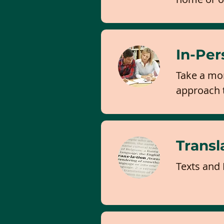
In-Per
Take a mo
approach t
Transl
Texts and