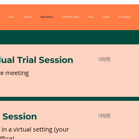
Home
Services
Book Online
LANGART garden
Blog
Loyalty
For Students
dual Trial Session
1時間
ve meeting
 Session
1時間
in a virtual setting (your
fice)