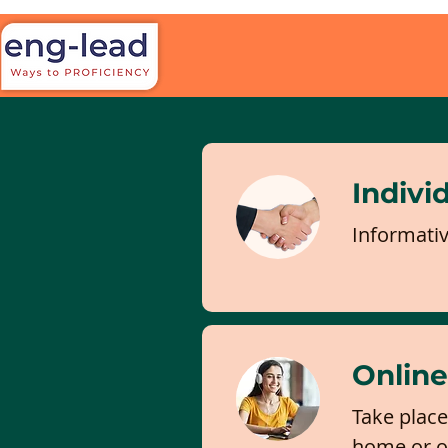
Indivi
Informati
Online
Take place 
home or of